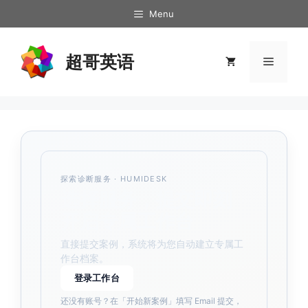
跳
Menu
至
内
超哥英语
容
菜
单
探索诊断服务
· HUMIDESK
选择服务，提交即刻
开启专属工作台
直接提交案例，系统将为您自动建立专属工
作台档案。
登录工作台
还没有账号？在「开始新案例」填写 Email 提交，