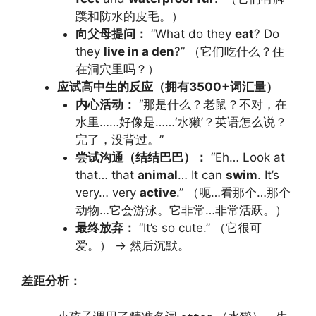
蹼和防水的皮毛。）
向父母提问：
“What do they
eat
? Do
they
live in a den
?” （它们吃什么？住
在洞穴里吗？）
应试高中生的反应（拥有3500+词汇量）
内心活动：
“那是什么？老鼠？不对，在
水里……好像是……‘水獭’？英语怎么说？
完了，没背过。”
尝试沟通（结结巴巴）：
“Eh… Look at
that… that
animal
… It can
swim
. It’s
very… very
active
.” （呃…看那个…那个
动物…它会游泳。它非常…非常活跃。）
最终放弃：
“It’s so cute.” （它很可
爱。） -> 然后沉默。
差距分析：