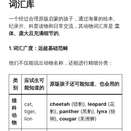
词汇库
一个经过合理原版启蒙的孩子，通过海量的绘本、
纪录片、科普读物和日常交流，其动物词汇库是
立
体、庞大且充满细节的
。
1. 词汇广度：远超基础范畴
他们不仅能说出动物名称，还能进行精细分类：
类
应试生可
原版孩子还可能知道、也会用的
别
能知道的
猫
cat,
cheetah
(猎豹),
leopard
(花
科
tiger,
豹),
panther
(黑豹),
lynx
(猞
动
lion
猁),
cougar
(美洲狮)
物