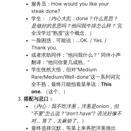
服务员：How would you like your
steak done?
学生：（
内心大乱：done？什么意思？
是做好的意思吗？他问我牛排怎么样？
完
全没学过“熟度”这个概念。）
一脸困惑，可能说：…OK. / Yes. /
Thank you.
或者求助同伴：“他问我什么？” 同伴小声
翻译：“他问你要几成熟。”
学生恍然大悟，但对“Medium
Rare/Medium/Well-done”这一系列词完
全不熟，最终只能指着菜单说：
This
one.
（这个。）
搭配与忌口：
（
内心：我不吃洋葱，洋葱是onion，但
“不要”怎么说？”don’t have”? 语法好像不
对… 算了，太麻烦了。
）
最终选择沉默，等菜上来再把洋葱挑出