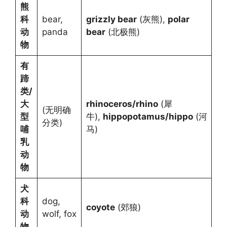
熊
科
bear,
grizzly bear
(灰熊),
polar
动
panda
bear
(北极熊)
物
有
蹄
类/
大
rhinoceros/rhino
(犀
(无明确
型
牛),
hippopotamus/hippo
(河
分类)
哺
马)
乳
动
物
犬
科
dog,
coyote
(郊狼)
动
wolf, fox
物