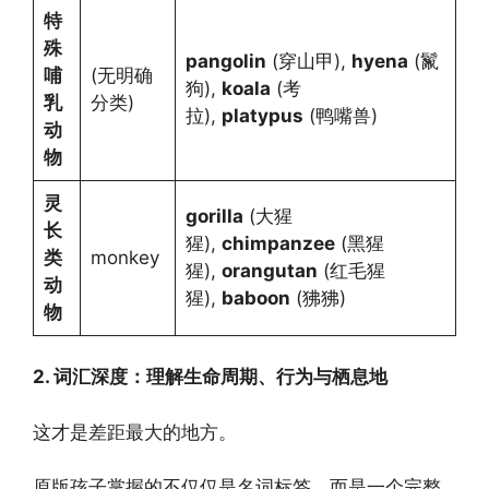
特
殊
pangolin
(穿山甲),
hyena
(鬣
哺
(无明确
狗),
koala
(考
乳
分类)
拉),
platypus
(鸭嘴兽)
动
物
灵
gorilla
(大猩
长
猩),
chimpanzee
(黑猩
类
monkey
猩),
orangutan
(红毛猩
动
猩),
baboon
(狒狒)
物
2. 词汇深度：理解生命周期、行为与栖息地
这才是差距最大的地方。
原版孩子掌握的不仅仅是名词标签，而是一个完整