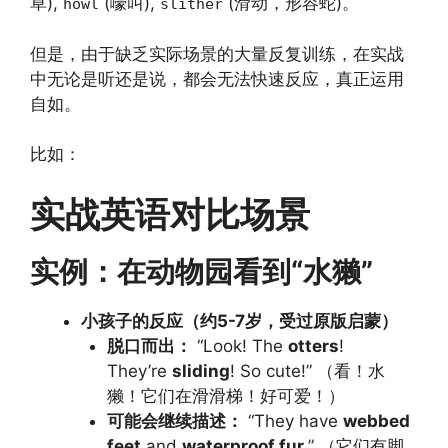
草),
(嚎叫),
(滑动，形容蛇)。
howl
slither
但是，由于缺乏实际场景的大量反复训练，在实战
中无论是听还是说，都会无法快速反应，真正运用
自如。
比如：
实战英语对比场景
实例：在动物园看到“水獭”
小孩子的反应（约5-7岁，受过原版启蒙）
脱口而出：
“Look! The
otters
!
They’re
sliding
! So cute!” （看！水
獭！它们在滑滑梯！好可爱！）
可能会继续描述：
“They have
webbed
feet
and
waterproof fur
.” （它们有脚