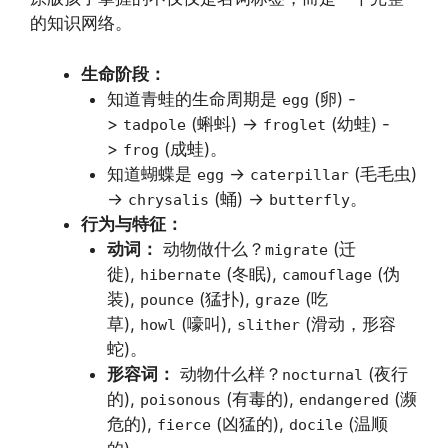
的知识网络。
生命阶段：
知道青蛙的生命周期是
(卵) -
egg
>
(蝌蚪) ->
(幼蛙) -
tadpole
froglet
>
(成蛙)。
frog
知道蝴蝶是
->
(毛毛虫)
egg
caterpillar
->
(蛹) ->
。
chrysalis
butterfly
行为与特征：
动词：
动物做什么？
(迁
migrate
徙),
(冬眠),
(伪
hibernate
camouflage
装),
(猛扑),
(吃
pounce
graze
草),
(嚎叫),
(滑动，形容
howl
slither
蛇)。
形容词：
动物什么样？
(夜行
nocturnal
的),
(有毒的),
(濒
poisonous
endangered
危的),
(凶猛的),
(温顺
fierce
docile