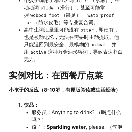
小孩子调用了精准名词
（水獭）、生
otter
动动词
（滑行），甚至可能掌
slide
握
（蹼足）、
webbed feet
waterproof
（防水皮毛）等专业复合词。
fur
高中生词汇量里可能没有
，即便有，
otter
也是被动记忆，无法在需要时主动提取。他
只能退回到最安全、最模糊的
，并
animal
用
这种万金油形容词，导致表达苍白
active
无力。
实例对比：在西餐厅点菜
小孩子的反应（8-10岁，有原版阅读或生活经验）
饮品：
服务员：Anything to drink? （喝点什么
吗？）
孩子：
Sparkling water
, please. （气泡