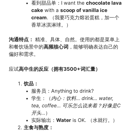
看到甜品单：I want the
chocolate lava
cake
with a
scoop of vanilla ice
cream
. （我要巧克力熔岩蛋糕，加一个
香草冰淇淋球。）
沟通特点：
精准、具体、自然。使用的都是菜单上
和餐饮场景中的
高频核心词
，能够明确表达自己的
偏好和需求。
应试
高中生的反应（拥有3500+词汇量）
饮品：
服务员：Anything to drink?
学生：（
内心：饮料… drink… water,
tea, coffee… 可乐怎么说来着？好像是C
开头…
）
实际输出：
Water
is OK. （水就行。）
主食与熟度：