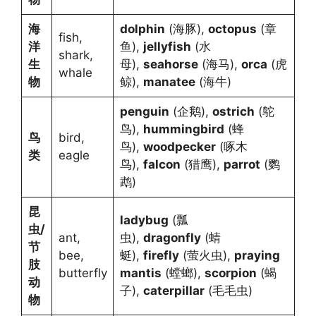
海
dolphin
(海豚),
octopus
(章
fish,
洋
鱼),
jellyfish
(水
shark,
生
母),
seahorse
(海马),
orca
(虎
whale
物
鲸),
manatee
(海牛)
penguin
(企鹅),
ostrich
(鸵
鸟),
hummingbird
(蜂
鸟
bird,
鸟),
woodpecker
(啄木
类
eagle
鸟),
falcon
(猎鹰),
parrot
(鹦
鹉)
昆
ladybug
(瓢
虫/
ant,
虫),
dragonfly
(蜻
节
bee,
蜓),
firefly
(萤火虫),
praying
肢
butterfly
mantis
(螳螂),
scorpion
(蝎
动
子),
caterpillar
(毛毛虫)
物