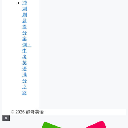
冲
刺
刷
题
提
分
案
例：
中
考
英
语
满
分
之
路
© 2026 超哥英语
✕