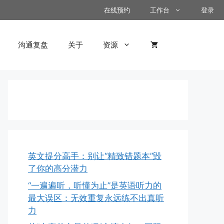
在线预约
工作台
登录
沟通复盘
关于
资源
英文提分高手：别让“精致错题本”毁
了你的高分潜力
“一遍遍听，听懂为止”是英语听力的
最大误区：无效重复永远练不出真听
力