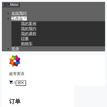
跳
Menu
至
在线预约
内
工作台
容
我的案例
我的预约
我的课程
订单
购物车
登录
超哥英语
0
菜
单
订单