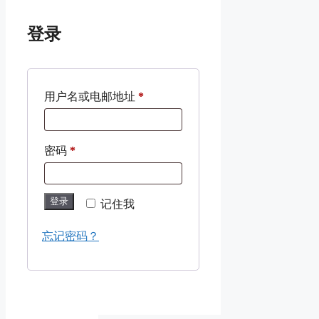
登录
必
用户名或电邮地址
*
填
必
密码
*
填
登录
记住我
忘记密码？