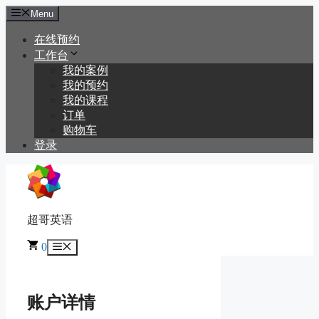
跳
Menu
至
在线预约
内
工作台
容
我的案例
我的预约
我的课程
订单
购物车
登录
超哥英语
0
菜
单
账户详情