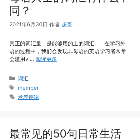
同？
2021年6月30日
作者
超哥
真正的词汇量，是能够用的上的词汇。 在学习外
语的过程中，我们会发现非母语的英语学习者常常
会滥用v …
阅读更多
分
词汇
类
标
member
签
发表评论
最常见的50句日常生活