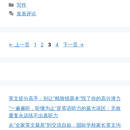
分
写作
类
发表评论
页
页
页
页
←
上一页
1
2
3
4
下一页
→
面
面
面
面
英文提分高手：别让“精致错题本”毁了你的高分潜力
“一遍遍听，听懂为止”是英语听力的最大误区：无效
重复永远练不出真听力
从”全家英文最差”到交流自如：国际学校家长英文沟