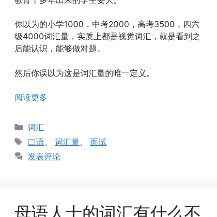
你以为的小学1000，中考2000，高考3500，四六
级4000词汇量，实质上都是视觉词汇，就是看到之
后能认识，能够做对题。
然后你误以为这是词汇量的唯一定义。
阅读更多
分
词汇
类
标
口语
、
词汇量
、
面试
签
发表评论
母语人士的词汇有什么不