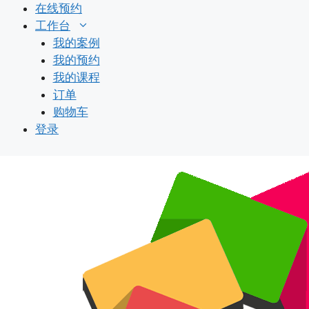
跳
在线预约
至
工作台
内
我的案例
容
我的预约
我的课程
订单
购物车
登录