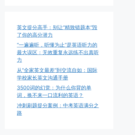
英文提分高手：别让“精致错题本”毁
了你的高分潜力
“一遍遍听，听懂为止”是英语听力的
最大误区：无效重复永远练不出真听
力
从”全家英文最差”到交流自如：国际
学校家长英文沟通手册
3500词的幻觉：为什么你背的单
词，换不来一口流利的英语？
冲刺刷题提分案例：中考英语满分之
路