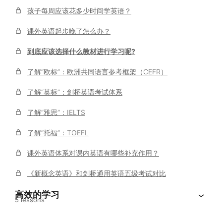
孩子每周应该花多少时间学英语？
课外英语起步晚了怎么办？
到底应该选择什么教材进行学习呢?
了解“欧标”：欧洲共同语言参考框架（CEFR）
了解“英标”：剑桥英语考试体系
了解“雅思”：IELTS
了解“托福”：TOEFL
课外英语体系对课内英语有哪些补充作用？
《新概念英语》和剑桥通用英语五级考试对比
高效的学习
5 lessons