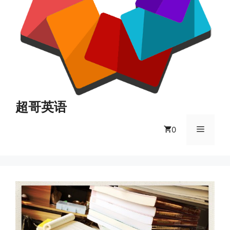
超哥英语
菜
0
单