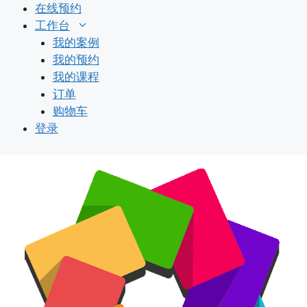
跳
在线预约
至
工作台
内
我的案例
容
我的预约
我的课程
订单
购物车
登录