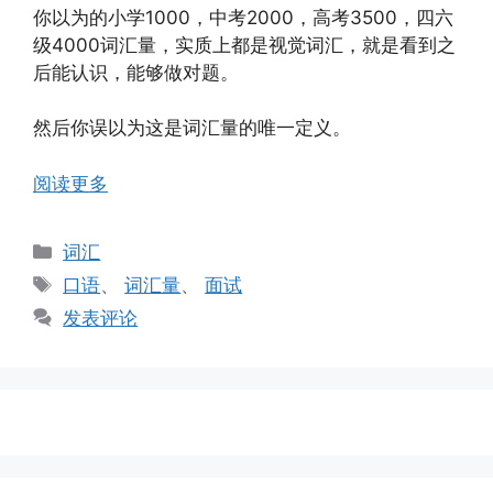
你以为的小学1000，中考2000，高考3500，四六
级4000词汇量，实质上都是视觉词汇，就是看到之
后能认识，能够做对题。
然后你误以为这是词汇量的唯一定义。
阅读更多
分
词汇
类
标
口语
、
词汇量
、
面试
签
发表评论